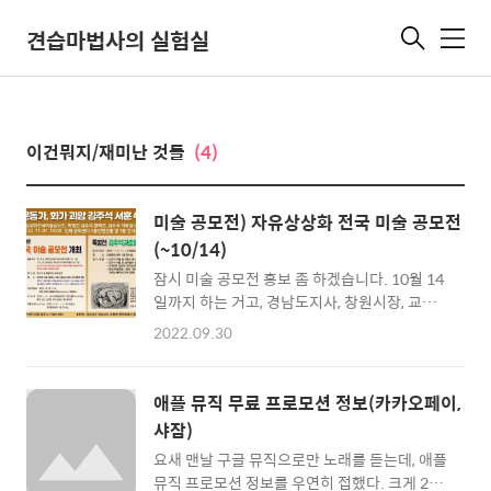
견습마법사의 실험실
메
뉴
이건뭐지/재미난 것들
(4)
미술 공모전) 자유상상화 전국 미술 공모전
(~10/14)
잠시 미술 공모전 홍보 좀 하겠습니다. 10월 14
일까지 하는 거고, 경남도지사, 창원시장, 교육
감 상 등이 여럿 있어서 입시에도 도움이 되리라
2022.09.30
생각합니다. 많은 지원 부탁드립니다. 제1회 자
유상상화 전국 미술 공모전 1. 주 최:사단법인
괴암 김주석 기념사업회 2. 후 원:경상남도･경
애플 뮤직 무료 프로모션 정보(카카오페이,
상남도교육청‧창원시특례시, 창원시교육지원
샤잠)
청 3. 출품자격:전국 유치원･중･고･대학생･일
요새 맨날 구글 뮤직으로만 노래를 듣는데, 애플
반인 4. 주 제 : 자유상상화(주제 및 재료는 자유
뮤직 프로모션 정보를 우연히 접했다. 크게 2가
이며 별첨 제작 유의점 참조 자유상상화의 형식