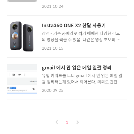
지 인데, 카카오 페이 프로모션과 샤잠 프로모
이나 의미를 포함하는 작품이어야 함) 5. 출품규
2021.10.24
션. 각기 따로 적용되고 4개월 정도 무료로 사용
격: 유･초교, 중학생 8절 이내의 평면작품(1인 1
이 가능하다. 아.. 혹시 에어팟을 사용하면서 애
점) 고교, 대, 일반성인 4절 이내의 평면작품(1
플 뮤직을 한번도 안쓴 사람이라면 최대 12개월
인 1점) (단, 표구 또는 액자 없는 작품으로 파손
Insta360 ONE X2 한달 사용기
정도 연장이 가능하다 -_-;; 신규 고객인 경우라
의 위험이 없어야 하며 접수된 작품은 반환..
장점 - 기존 카메라로 찍기 애매한 다양한 각도
면 일단 애플 뮤직을 들어가서 6개월 무료 이용
의 영상을 찍을 수 있음. 나같은 영상 초보의 경
을 등록하고, 카카오페이 1개월 등록, 샤잠 무료
우 구도를 잘 못잡는 경우가 많은데 후에 편집하
이용 등록 순으로 진행을 해야 한다. 최대 12개
2021.10.15
면서 어느정도 개선이 가능하다. - 인비저블 스
월 무료 사용이 가능하다.(순서 꼬이면 안된
틱을 이용해서 드론샷을 찍으면 드론으로 찍는
다..;; ) 혹은 이미 나처럼 신규 고객이 아닌 사람
것 보다 더 안정적인 영상 촬영이 가능하다. 단
이라면.. 1. 카카오 페이 프로모션( 신규 4개월,
gmail 에서 안 읽은 메일 일괄 정리
점 - 360도 영상을 편집하기 위해 PC로 옮기는
기존 고객은 1개월 ) - 카카오 페이 프로모션은
유입 키워드를 보니 gmail 에서 안 읽은 메일 일
시간이 너무 길다. 영상의 파일 사이즈가 너무
https://sdjoon.tis..
괄 정리라는게 있어서 적어본다. 의외로 간단한
커서 어쩔 수 없는 부분. - 모바일기기에서 바로
건데 많은 사람들이 모르는 것 같다. 그냥 말 그
영상을 내보내는 경우 (아마도?) 저화질로 나가
2020.09.25
대로 읽지 않은 메일을 일괄로 정리하는 방법이
는 것 같다. 촬영시 모바일 편집용 파일과 대용
다. 1. 전체 메일을 선택한다. 위 그림처럼 1번
량 파일이 각 4개가 만들어 지는데, 모바일에서
의 체크를 누르고, 2번의 전체 메일 선택을 누르
바로 내보내는 경우 모바일 편집용 파일을 기반
면 전체 메일이 일괄 선택된다. 2. 읽은 상태로
으로 작업이 이루어지는 듯 하다. 추후 업데이트
표시하기 한글 UI 의 경우에는 저게 아마 읽은
로 개선될 여지 있음. - 영상의 해상도가 떨어진
1
상태로 표시하기 일거다. 이렇게 하면 잠시 시간
다...
이 흐른 후 모든 메일이 읽은 상태가 된다. 뭐..