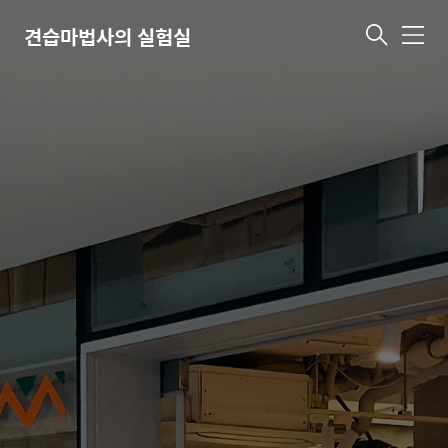
견습마법사의 실험실
메
뉴