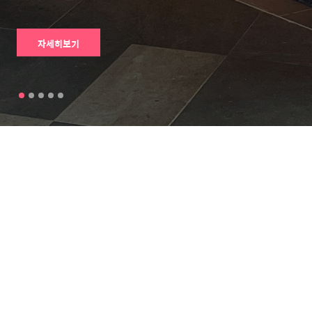
자세히보기
브레프 파워
아마추어 무
[20211123]
자 다시 하자
액티브 변기
선 1급 획득(
삼성전자를
세정제 주의
feat. 햄위키
퇴사하고픈
점
)
분들께..