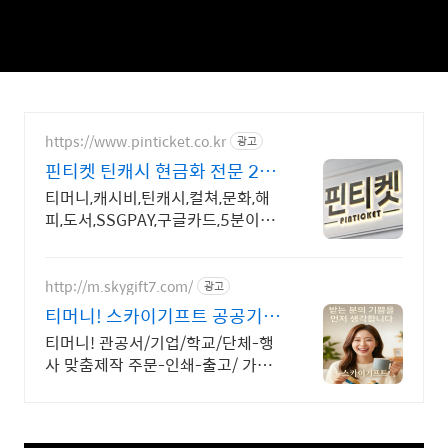
https://www.pinticket.co.kr
광고
핀티켓 틴캐시 현금화 전문 24
시간 빠른입금, 등록업체
티머니,캐시비,틴캐시,컬쳐,문화,해
피,도서,SSGPAY,구글카드,5분이내
즉시입금
http://m.skygift7.com/
광고
티머니! 스카이기프트 공공기관
우선구매 대상기업
티머니! 관공서/기업/학교/단체-행
사 맞춤제작 주문-인쇄-출고/ 가격
+품질+고객만족도 BEST/ 지금 바
로 전화주세요!