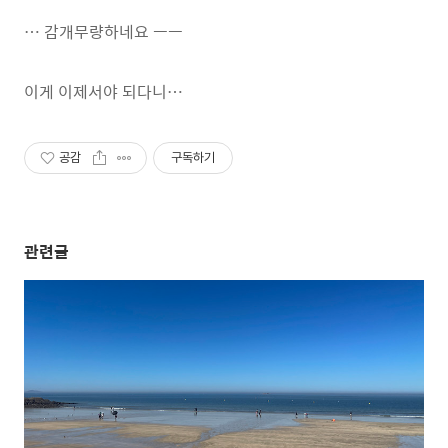
… 감개무량하네요 ㅡㅡ
이게 이제서야 되다니…
공감
구독하기
관련글