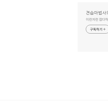
견습마법사
이런저런 잡다하
구독하기