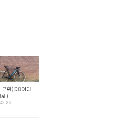
 근황( DODICI
al )
02.23