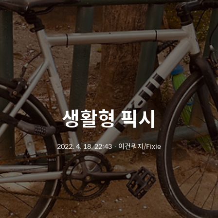
생활형 픽시
2022. 4. 18. 22:43
ㆍ
이건뭐지/Fixie