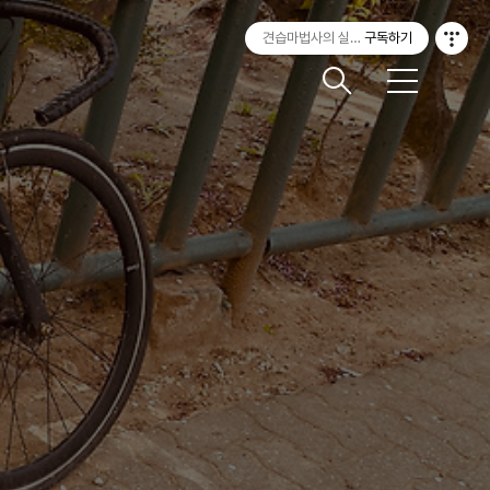
견습마법사의 실험실
구독하기
메
뉴