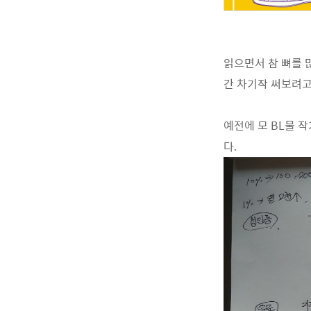
읽으면서 참 뼈를 많
간 차기작 써보려고
예전에 모 BL물 
다.