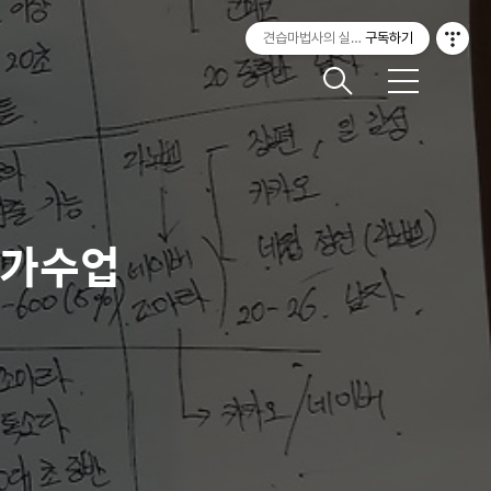
견습마법사의 실험실
구독하기
메
뉴
작가수업