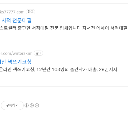
oks77777.com
광고
 서적 전문대필
베스트셀러 출판한 서적대필 전문 업체입니다 자서전 에세이 서적대필
er.com/writerskim
광고
서안 책쓰기코칭
온라인 책쓰기코칭, 12년간 103명의 출간작가 배출, 26권저서
구독하기