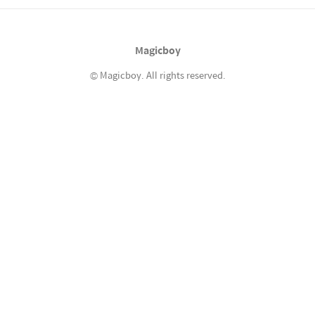
현무4 고위력 탄도미사일, 초음속 순항미사일
시험 영상 ... 이건 그냥 미리 다 만들어두고 발
표만 못하고 있었다고 보는게 맞을 것 같다. 미
Magicboy
사일이..
© Magicboy. All rights reserved.