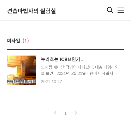
견습마법사의 실험실
메
뉴
미사일
(1)
누리호는 ICBM인가..
모처럼 재미난 떡밥이 나타났다. 대충 타임라인
을 보면.. 2021년 5월 21일 - 한미 미사일지침
이 해지. 사거리 제약 풀림 갑자기 포방부가 미
2021.10.27
친듯이 신무기들을 선보이기 시작했다. 2021년
7월 4일 - SLBM 수중 발사시험 성공 2021년 9
월 7일 - 도산 안창호함에서 실제 현무4 SLBM
버전 수중 발사 성공( 갑자기? ) 2021년 9월 15
일 - 현무-2 개량형, 초음속 순항미사일, 장거리
1
공대지 미사일, 고위력 탄도미사일 공개(으응?)
https://www.youtube.com/watch?
v=dYxKNf8Ij8M SLBM, 장거리공대지미사일,