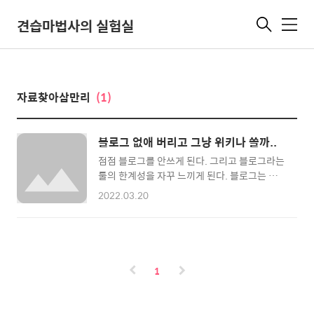
견습마법사의 실험실
메
뉴
자료찾아삼만리
(1)
블로그 없애 버리고 그냥 위키나 쓸까..
점점 블로그를 안쓰게 된다. 그리고 블로그라는
툴의 한계성을 자꾸 느끼게 된다. 블로그는 일단
좀 휘발성이 강하다. 어차피 내가 쓰는 글 자체
2022.03.20
가 다 휘발성 글이기는 한데...음... 아쉽달까...
차라리 위키를 하나 설치해서 거기에다가 블로
그 글 쓰듯이 글 적고, 정리할 거 있으면 이것저
것 정리를 할까 싶기도 하다. 대충 생각하는 스
펙은.. 1. 블로그처럼 기분 내킬때 아무거나 끄
1
적일 수 있어야 한다 2. 대충 끄적인 글이 휘발
성으로 사라지는 것이 아니라 다음에도 재활용
가능해야 한다. 3. 공개, 비공개 설정이 가능해