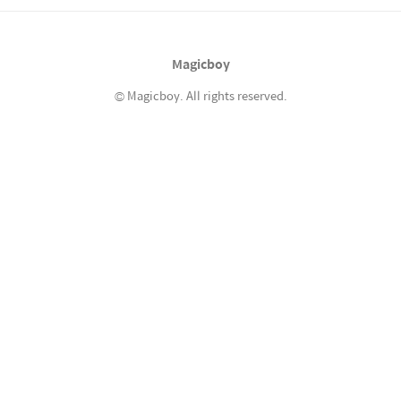
야 한다. 음.. 위키 문법과 자료구조를 차용한 블
로그...인가? 그런 도구가 지구상 어디엔가는 있
을것 같은데 좀 찾아봐야 겠다.
Magicboy
© Magicboy. All rights reserved.