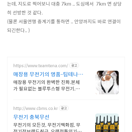
는데, 지도로 찍어보니 대충 7km .. 도심에서 7km 면 상당
히 선방한 것 같다.
(물론 서울연맹 중계기를 통하면 .. 안양까지도 바로 연결이
되긴한다.. )
https://www.teamtena.com/
광고
매장용 무전기의 명품-팀테나
45g의 가벼움
매장용 무전기의 완벽한 진화.본체
가 필요없는 블루투스형 무전기.최
신 기능 탑재!
http://www.cbms.co.kr
광고
무전기 충북무선
무전기의 모든것, 무전기백화점, 무
전기전브랜드취급, 오랜전통의기업,