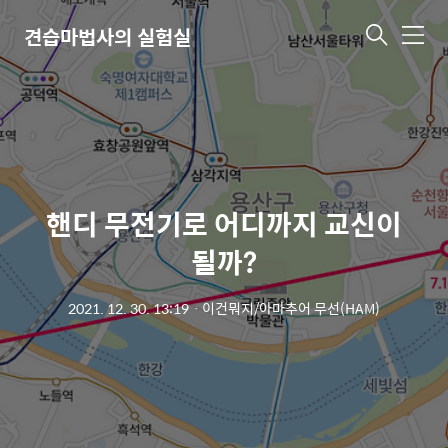
견습마법사의 실험실
메
뉴
핸디 무전기로 어디까지 교신이
될까?
2021. 12. 30. 13:19
ㆍ
이건뭐지/아마추어 무선(HAM)