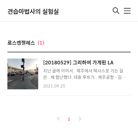
견습마법사의 실험실
메
뉴
로스엔젤레스
(1)
[20180529] 그리하여 가게된 LA
지난 글에 이어서.. 제주에서 텍사스로 가는 길
은.. 꽤 험난했다. 대충 루트가.. 제주공항 - 김포
공항 - 인천공항 - LA - 텍사스 꽤나 시간이 오
2021.09.25
래 걸릴 것 같았다. 거기에 고생길이 열리게 되
는 마눌님의 한마디.. "미국 간다고? 그럼 나현
이 데리고 가. 미국 구경도 하고 좋겠네" ... 아니
나 놀러 가는거 아니고, 일하러 가는 거라
고!!!.... ... 라기엔 마눌님 말은 잘 듣자는 주의
1
라 첫째를 데리고 가기로 했다. 원래 회사 경비
로 가려고 하다가 아이가 끼는 바람에.. 그냥 내
돈으로 하기로 했다...(하아.. ) 제주-김포 구간