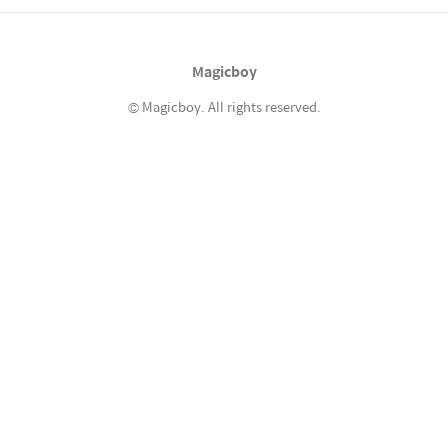
은 연착도 많고 해서.. 새벽부터 일어나서 김포
로 갔다. 김포에서 또 인천공항으로 바리바리 짐
싸들고 이동하고.. 이 시점에서 이미 애랑 내 체
Magicboy
력은 고갈 직전..-..
© Magicboy. All rights reserved.