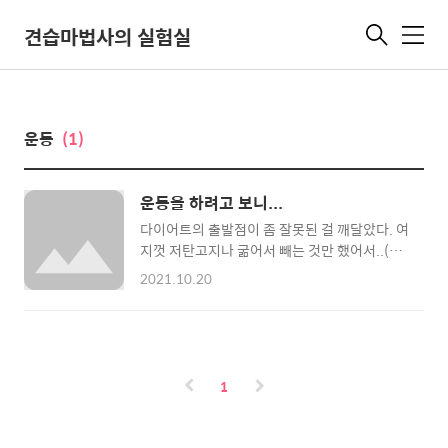
견습마법사의 실험실
메
뉴
운동
(1)
운동을 하려고 보니...
다이어트의 출발점이 좀 잘못된 걸 깨달았다. 여
지껏 저탄고지나 굶어서 빼는 것만 했어서..(혹
은 강제 군대 다이어트.. ) 이런 부분에 대한 이
2021.10.20
해가 꽤 부족했다. 먼저 잘 먹었어야 했다는걸
깨달았다. 막연히 일단 굶어서 체지방을 낮추고,
그 상태에서 운동을 해서 근육을 만들자 하는 생
각이었는데... 우리의 오묘한 신체는 체지방 분
해와 근육 합성을 동시에 할 수 없다는 정보들을
1
알게 된 것이다. 물론 일부 동시에 일어나기도
하지만 기본적으로 체지방을 분해하는 효소와
근육을 합성하는 효소가 다르고 그 둘은 상충되