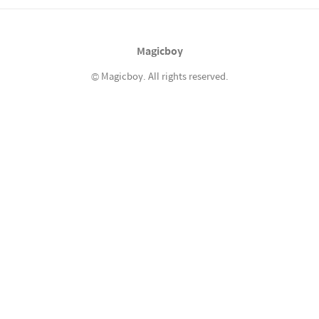
는 관계인 듯 하다. 즉 동시에 그 일들이 벌어지
기도 하지만 지극히 효율이 떨어진다는 소리.
뭐.. 지금부터 하면 되지 -_-; 샐러드만 먹던 식
Magicboy
단에서 샐러드 중심의 식단으로 변경했고, 닭가
슴살 같은..
© Magicboy. All rights reserved.