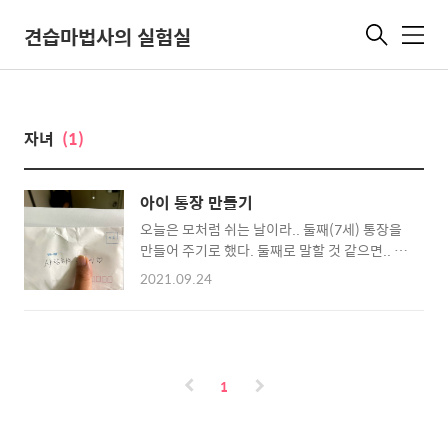
견습마법사의 실험실
메
뉴
자녀
(1)
아이 통장 만들기
오늘은 모처럼 쉬는 날이라.. 둘째(7세) 통장을
만들어 주기로 했다. 둘째로 말할 것 같으면.. 아
무 계획없이 소비하는 아빠와는 다르게 자기 돈
2021.09.24
을 한푼도 안쓰고 모으던 아이다. (심지어 은행
에도 안맡기려고 했다. 자기 돈은 누구도 못 가
져 간다며..;; ) 그렇게 지금껏 한푼 두푼 모아온
돈이 무려 82만원. 미성년 자녀의 통장 발급을
위해서는 이런 서류가 필요하다. - 부모 도장/신
1
분증 - 아이 가족관계 증명서 - 아이 기본증명서
(상세 버전) 가족관계 증명서와 기본증명서는
집에 프린터가 있다면 법원 전자가족관계등록