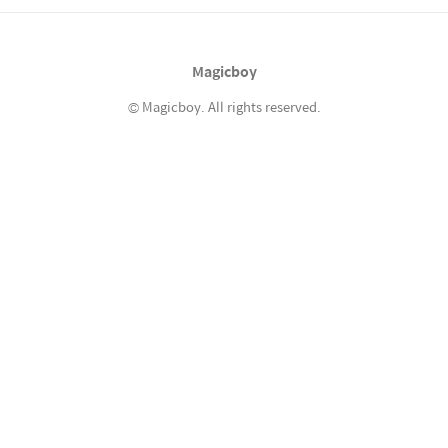
시스템(
https://efamily.scourt.go.kr/index.jsp )
에서 출력 가능하다. 은행에서 서류를 보다가 피
Magicboy
식 웃었다. 내 직장이 아직도 삼성전자로 되어
있다. 여기 관..
© Magicboy. All rights reserved.