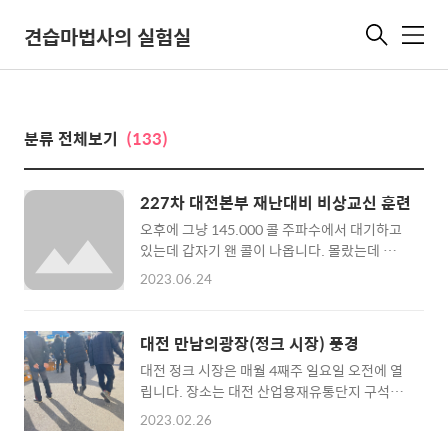
견습마법사의 실험실
메
뉴
분류 전체보기
(133)
227차 대전본부 재난대비 비상교신 훈련
오후에 그냥 145.000 콜 주파수에서 대기하고
있는데 갑자기 왠 콜이 나옵니다. 몰랐는데 매주
토요일 오후 3시에 145.100 에서 재난대비 비
2023.06.24
상통신 훈련을 한다고 합니다. 서울연맹에서는
중계기를 통해서 했었는데, 대전 지역에선 145
주파수 대역으로 바로 다이렉트 교신을 하는군
대전 만남의광장(정크 시장) 풍경
요. 신기하네요. 우연히.. 1번으로 교신을 하고
대전 정크 시장은 매월 4째주 일요일 오전에 열
대기하면서 다른 OM님들 말을 들어보니..아무
립니다. 장소는 대전 산업용재유통단지 구석에
것도 안들립니다 ㅜㅜ.. 교신 내용으로 미루어..
서 하구요.. 대충 이런 모습입니다.
대전 유성, 삼성동 등등에서 전파를 보내는 분들
2023.02.26
이 있는거 같은데 세종까지는 전파가 오질 않네