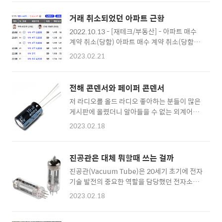
요. 역시 이 지역에서 교신하려면 HF 대역으로
넘어가야 하려나 봅니다.
거래 취소되었던 아파트 근황
2022.10.13 - [재테크/부동산] - 아파트 매수
계약 취소(당함) 아파트 매수 계약 취소(당함)
여지껏 꽤 여러개의 부동산을 사고 팔았지만 계
2023.02.21
약 취소는 처음 당하는거 같네요. 매도인이 급매
에 팔고 나니 왠지 아쉬웠나 봅니다. 계약금의 2
배를 지불하고 계약을 취소 시켰습니다. 주말이
전해 콘덴서와 페이퍼 콘덴서
라 magicboy.net 를 당했던 아파트 근황을 가
저 라디오를 올드 라디오 좋아하는 분들이 많은
끔 들여다 봅니다. 마치 가보지 않은 길에 대한
게시판에 올렸더니 알아들을 수 없는 외계어
아쉬움 같은 느낌으로다가 ... 9월 말경에 4.9억
로..조언을 많이 해주시네요. 하지만 전 알아들
에 계약서를 쓰고 10월 중순에 거래 취소 당했
2023.02.18
을 수가 없어요 ㅜㅜ... 한땀 한땀 해석을 해나가
죠 ㅜㅜ 그때 계약서 쓰면서도 이거 4.5 억까지
봅니다. 일단 기본적으로 전해 콘덴서와 페이퍼
는 갈 것 같다고 말했었는데.. 그보다 현실은 더
콘덴서는 교체를 해야 한다고 합니다. 근데...대
욱 심하네요. 4.2억 매매가 되었고, 정상 거래네
진공관은 대체 뭐할때 쓰는 걸까
체 그게 뭔지를 모르는데...후.. 또 조사해봅니
요. 현재 최저가 매물은 5억대인데.. 아마
진공관(Vacuum Tube)은 20세기 초기에 전자
다. 전해 콘덴서 전해 콘덴서는 전기를 저장하는
2~3000은 깍을 수 있어 보..
기술 발전의 중요한 역할을 담당했던 전자소자
전자 부품 중 하나입니다. 일반적으로 전해 콘덴
입니다. 진공관은 전기 신호를 증폭하고 변환하
서는 두 개의 전극 사이에 전해질이라는 전해질
2023.02.18
기 위한 기능을 수행하는데, 초창기 라디오와 텔
을 사용하여 전기를 저장합니다. 전해 콘덴서는
레비전 등에서 널리 사용되었습니다. 진공관은
전해질을 사용하여 전기를 저장하기 때문에 전