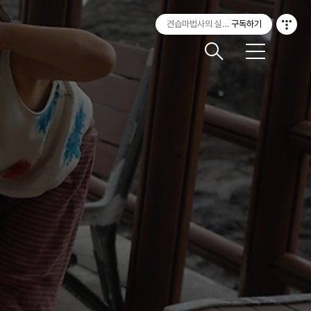
견습마법사의 실험실
구독하기
메
뉴