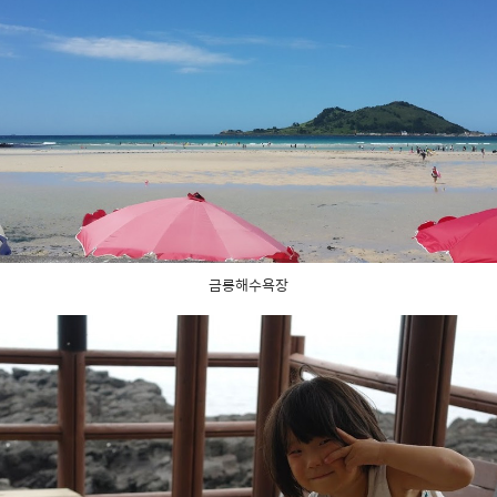
금릉해수욕장