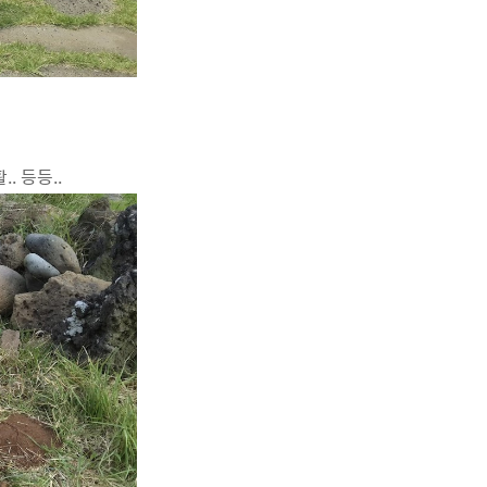
. 등등..