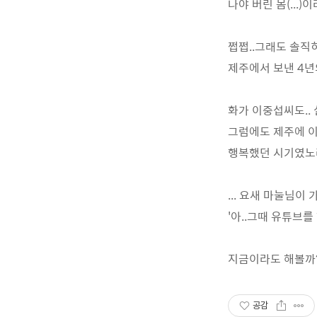
나야 버린 몸(..
쩝쩝..그래도 솔직
제주에서 보낸 4년
화가 이중섭씨도..
그럼에도 제주에 이
행복했던 시기였노라
... 요새 마눌님이 
'아..그때 유튜브를
지금이라도 해볼까??
공감