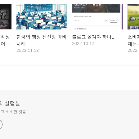
 작성
한국의 행정 전산망 마비
블로그 옮겨야 하나..
소비
들어봤
사태
2022.10.17
재는
2023.11.18
2022.
의 실험실
고 소소한 것들