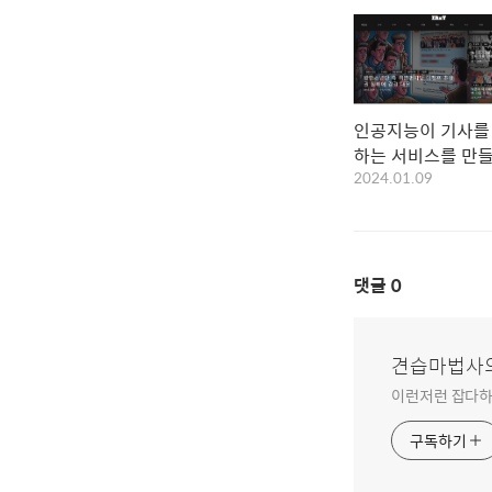
인공지능이 기사를
하는 서비스를 만
2024.01.09
습니다.
댓글
0
견습마법사
이런저런 잡다하
구독하기