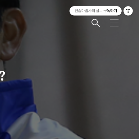
견습마법사의 실험실
구독하기
메
뉴
?