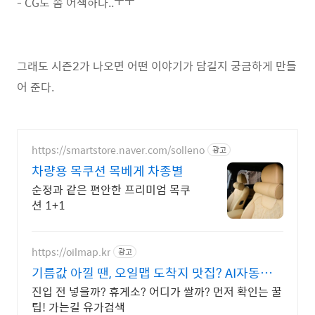
- CG도 좀 어색하다..ㅜㅜ
그래도 시즌2가 나오면 어떤 이야기가 담길지 궁금하게 만들
어 준다.
https://smartstore.naver.com/solleno
광고
차량용 목쿠션 목베게 차종별
순정과 같은 편안한 프리미엄 목쿠
션 1+1
https://oilmap.kr
광고
기름값 아낄 땐, 오일맵 도착지 맛집? AI자동추
천!
진입 전 넣을까? 휴게소? 어디가 쌀까? 먼저 확인는 꿀
팁! 가는길 유가검색