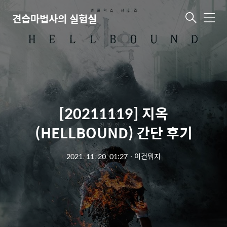
견습마법사의 실험실
메
뉴
[20211119] 지옥
(HELLBOUND) 간단 후기
2021. 11. 20. 01:27
ㆍ
이건뭐지