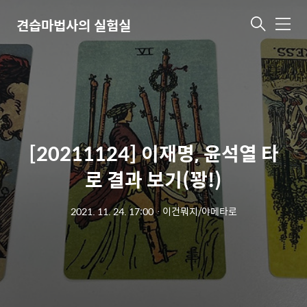
견습마법사의 실험실
메
뉴
[20211124] 이재명, 윤석열 타
로 결과 보기(꽝!)
2021. 11. 24. 17:00
ㆍ
이건뭐지/야메타로