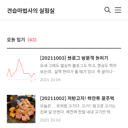
견습마법사의 실험실
메
뉴
오늘 일기
(43)
[20211003] 블로그 방문객 늘리기
요새 그래도 열심히 블로그도 하고, 영상도 찍어
보는데.. 살짝 현타가 올 때가 있다. 즉 글이나
영상에 대한 아무런 피드백이 없다. 나도 모르게
2021.10.04
살짝 분석을 해보기 시작한다. 피드백을 받으려
면 역시나 사람이 많이 들어와야지. 내가 뭐 인
플루언서도 아니고, 셀럽도 아닌데 뭐 내 글이
[20211002] 저탄고지! 하안동 꿀주먹
좋아서 들어오겠나. 보통 정보를 얻으려고 검색
오늘은 ... 모처럼 고기다. 고기!! 참고로 고기는
으로 들어오는 사람들이 대부분일 거다. 흠.. 아
진짜 살 안찐다. 예전에 한달 내내 고기만 먹고
이 통장 만들기가 최고 인기글이다? 흠.. 이런
살아봐서 잘 안다. 탄수화물을 먹지 않으면 살이
류의 정보나 팁들 위주로 글을 적을까? 그래야
2021.10.03
안찌더라. ...근데... 근데... 굳이 라면을 서비스
좀 사람들 유입이 많이 될까? 그럼 육아 정보 위