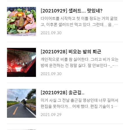
로 주더라 ㅜㅜ.... 뭐 1주일에 1번 정도는 괜찮
주로.... 음... 모르겠다. 그러면 다시 고통이 시
겠지...;;;;; https://youtu.be/p8H5egsMv-s
작될 것 같은데.. 믿거나 말거나 이 블로그는 예
[20210929] 샐러드... 맛있네?
전에 하루 50만 명 까지 유입이 되던 블로그다.
다이어트를 시작하고 첫 이틀 정도는 거의 굶었
(... 사실 50만 명은 딱 1번 찍어봤..
고, 이후론 샐러드만 먹고 있다. 그런데... 음...
이거 의외로 맛있다?;; 하루에 샐러드 1~2개만
2021.09.30
먹고 있는데.. 포만감도 꽤 있고, 맛있다. 원체
몸에 살이 많은지라 .. 일주일 정도 지났는데 살
이 좀 빠진 것 같다. (체중계가 없어서 수치로 확
[20210928] 비오는 밤의 퇴근
인은 불가한데... 피부가 좀 쳐진다..;; 탱탱하던
개인적으로 비를 참 싫어한다. 그리고 비가 오는
내 살들이 좀 말랑해졌다는 이야기.. ) 체중계 하
밤에 운전하는 건 정말 싫다. 잘 안보인다 -_- 그
나 사야할라나...
래도 뭐 집엔 가야지... 차도 엄청 막혔다.
2021.09.30
https://youtu.be/zsS32anyKk0
[20210928] 출근길..
이거 사실 그 전날 출근길 영상인데 너무 길어서
편집을 못하다가... 어제 했다. 편집 기술이 1%
더 향상되어 자막과 이펙트를 활용할 수 있게 되
2021.09.29
었다. 그리고 인스타 360이라는 기기의 특징을
좀 더 잘 알게 되었다.