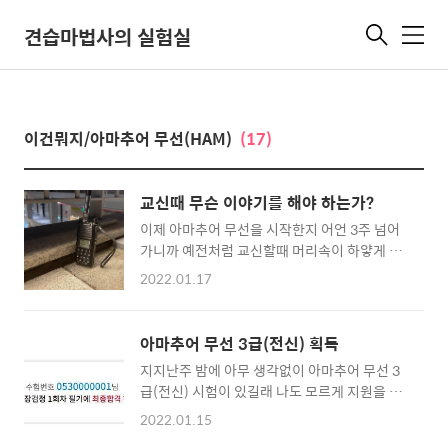
견습마법사의 실험실
메
뉴
이건뭐지/아마추어 무선(HAM)
(17)
교신때 무슨 이야기를 해야 하는가?
이제 아마추어 무선을 시작한지 어언 3주 넘어
가니까 예전처럼 교신할때 머리속이 하얗게 변
하지 않는다. 상대방 콜사인도 잘 알아듣는다.
2022.01.17
(..바꿔 말하면 처음 시작할땐 무슨 말을 해야 할
지도 모르고, 상대방 콜사인도 잘 안들린다는 소
리다..) 일단 교신에 성공하면 필수적으로 알려
아마추어 무선 3급(전신) 획득
주어야 하는 것이 있다. - 자신의 콜사인 - 상대
지지난주 밤에 아무 생각없이 아마추어 무선 3
방 신호의 강도와 명료도 - 가능하면 자신의 위
급(전신) 시험이 있길래 나도 모르게 지원을 했
치 아마추어 무선사란 기본적으로 무선을 통한
고.. 합격을 했다. 음... 4과목 시험을 봐야 하는
교신을 탐구하는 사람들이다. 상대방의 위치가
2022.01.15
데.. 사실 아무것도 모르는 상태로 그냥 대충 찍
어딘데 거기까지 자신의 전파가 어느정도 강도