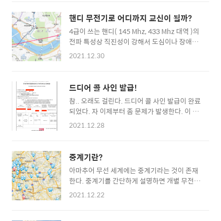
었는데 합격했다. 과거 기출문제 1시간 정도 스
로 가는지를 궁금해한다. 그래서 상대방의 신호
르륵 흝어본게 전부다. 아.. 모르스는 언젠가
에 대해 이야기 해주는 것이 기본 예의다. (예의
핸디 무전기로 어디까지 교신이 될까?
CW 통신을 해봐야겠다 싶어서 따로 앱으로
일뿐만 아니라.. 음..세계 공통 규칙이다 ) 그리
4급이 쓰는 핸디( 145 Mhz, 433 Mhz 대역 )의
3~4시간 정도 더 공부하긴 했었다. 기본적인 알
고 좀 더 이야기 하면 자신의 장비에 대해서도
전파 특성상 직진성이 강해서 도심이나 장애물
파벳 정도는 대충 다 외우고 있다는 소리. 흠.. 3
알려주고,... ..
이 있으면 교신이 잘 안된다고 한다. 물론 전파
급 전신급을 땄지만 여전히 아무것도 모른다 ㅋ
2021.12.30
도 빛이나 다른 파동처럼 회절을 하기 때문에 장
ㅋㅋ 내친김에 1급까지 따버릴까 싶기도 하다.
애물이 있어도 살짝 타고 넘어가기도 하는 듯 하
3월에 1급 시험이 있다던데..흠... 이러다가 또
다. 오늘 점심 먹고 옥상에서 교신을 시도했는
잠결에 시험 응시 해버릴지도..-;;
드디어 콜 사인 발급!
데, 강변북로에서 차량으로 달리던 분과 교신이
참.. 오래도 걸린다. 드디어 콜 사인 발급이 완료
성공했다. 사실 안될줄 알고 그냥 날린 CQ여서
되었다. 자 이제부터 좀 문제가 발생한다. 이 콜
누가 응답 할줄은 상상도 못했다. 엄청 당황해서
사인이라는게 사실상 개인 정보다. 특히 콜사인
어버버 버벅버벅 거렸는데, 암튼 교신은 성공했
2021.12.28
재사용이 가능한 해외와 달리 우리나라는 한번
다. 상당히 깨끗하게.. 휴대전화로 통화하는 수
받은 콜사인은 절대 바뀌지 않는다. 즉 이번에
준으로 신호가 들어왔다. 그러다가 점점 지직 지
발급받은 6글자는 평생 .. 내가 죽어서도 그냥
직 지지직~ 교신이 최종 끊어질때 그 분이 거의
중계기란?
나한테 귀속되는 정보인거다. 그리고 콜사인을
한남대교 다와간다고 했는데, 지도로 찍어보니
아마추어 무선 세계에는 중계기라는 것이 존재
등록하는 QRZ.com 같은데다가 콜사인 등록을
대충 7km .. 도심에서 7km 면 상당히 선방한..
한다. 중계기를 간단하게 설명하면 개별 무전기
하면 이름과 주소까지도 어느정도 노출이 되어
에서 오는 전파를 받아서 더 강한 신호로 널리
버린다. 아마추어 무선 통신이라는게 개인정보
2021.12.22
뿌려주는 역할을 하는 장치이다. 이런 장치가 필
의 중요도가 지극히 희미하던 시절부터 있던 거
요한 이유를 이해하려면 전파 특성을 좀 알아야
라 지금 상황으로 보면 좀 위험한게 여러가지 보