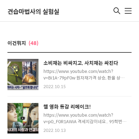
견습마법사의 실험실
메
뉴
이건뭐지
(48)
소비재는 비싸지고, 사치재는 싸진다
https://www.youtube.com/watch?
v=Bi1A-79pF0w 원자재가격 상승, 환율 상승
으로 인플레이션이 오고 있습니다. 그런데 통상
2022.10.15
적인 인플레이션 상황이라면 모든 것의 가격이
올라야 하지만 현재는 꼭 써야하는 소비재나 필
수재화의 가격은 비싸지고, 사치재는 싸지고 있
햄 영화 동감 리메이크!
습니다. 말 그대로 생존이 우선인 세상이 오고
https://www.youtube.com/watch?
있습니다. 자.. 그러면... 요즘 제 최대 화두인
v=p0_F0R1AWiA 격세지감이네요.. 95학번이
집. 집은 과연 필수재일까요 사치재일까요. 사
과거의 인물로 소개되는 세상에 살고 있구나 ...
람이 살아가려면 당연히 집이 필요하니 필수재
2022.10.13
오리지널 동감에서 느껴지던 감성... 과는 상당
로 볼 수도 있지만, 또 한편으로는 사회적 위치