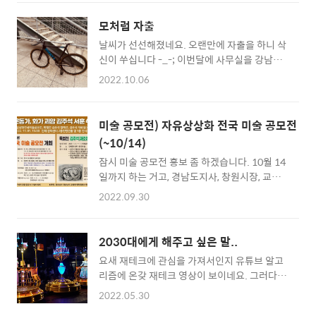
히 달라진 느낌입니다. 오리지널 버전의 감성이
를 드러내는 사치재의 역할도 분명 있습니다. 사
저에겐 아직 익숙합니다.
치재에는 투기수요가 들어가기 마련입니다. 투
모처럼 자출
https://www.youtube.com/watch?
기 수요가 들어가서 최근 2~3년 사이 가격이 급
날씨가 선선해졌네요. 오랜만에 자출을 하니 삭
v=mb1vng6Df_s
등한 지역의 아파트들은 현재 급락 상황이고..
신이 쑤십니다 -_-; 이번달에 사무실을 강남으
학교, 직장..
로 옮기게 되었는데, 강남으로 이사를 가면 더
2022.10.06
이상 자출을 못하게 될 것 같아.. 괜시리 아쉬워
서 자출을 해봅니다. 광명에서 강남역까지 자출
이 가능할까... 음... 그 인파와 차를 떠올려보면
미술 공모전) 자유상상화 전국 미술 공모전
가능해보이지 않네요. 강남역 주변에 자전거 전
(~10/14)
용 도로가 있다면 모를까... 대충 경로를 뽑아보
잠시 미술 공모전 홍보 좀 하겠습니다. 10월 14
니 ... 안...안되겠습니다 ㅜㅜ
일까지 하는 거고, 경남도지사, 창원시장, 교육
감 상 등이 여럿 있어서 입시에도 도움이 되리라
2022.09.30
생각합니다. 많은 지원 부탁드립니다. 제1회 자
유상상화 전국 미술 공모전 1. 주 최:사단법인
괴암 김주석 기념사업회 2. 후 원:경상남도･경
2030대에게 해주고 싶은 말..
상남도교육청‧창원시특례시, 창원시교육지원
요새 재테크에 관심을 가져서인지 유튜브 알고
청 3. 출품자격:전국 유치원･중･고･대학생･일
리즘에 온갖 재테크 영상이 보이네요. 그러다가
반인 4. 주 제 : 자유상상화(주제 및 재료는 자유
오늘 발견한 영상 2030 정신차려라 어쩌구 하
이며 별첨 제작 유의점 참조 자유상상화의 형식
2022.05.30
는 영상... 음.. 그걸 좀 보다가 문득 해보고 싶은
이나 의미를 포함하는 작품이어야 함) 5. 출품규