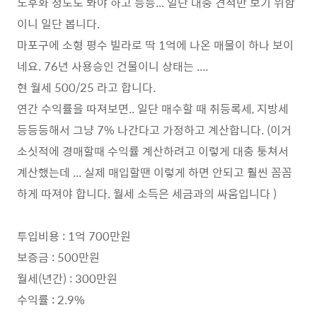
노후화 정도도 봐야 하고 등등... 일단 대충 견적만 보기 위함
이니 일단 봅니다.
마포구에 소형 평수 빌라로 딱 1억에 나온 매물이 하나 보이
네요. 76년 사용승인 건물이니 상태는 ....
현 월세 500/25 라고 합니다.
연간 수익률을 따져보면.. 일단 매수할 때 취등록세, 지방세
등등등해서 그냥 7% 나간다고 가정하고 계산합니다. (이거
소싯적에 경매할때 수익률 계산하려고 이렇게 대충 퉁쳐서
계산했는데 ... 실제 매입할땐 이렇게 하면 안되고 훨씬 꼼꼼
하게 따져야 합니다. 월세 소득은 세금과의 싸움입니다 )
투입비용 : 1억 700만원
보증금 : 500만원
월세(년간) : 300만원
수익률 : 2.9%